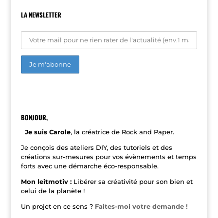
LA NEWSLETTER
A
l
t
e
r
n
BONJOUR,
a
t
Je suis Carole
, la créatrice de Rock and Paper.
i
v
Je conçois des ateliers DIY, des tutoriels et des
e
créations sur-mesures pour vos évènements et temps
:
forts avec une démarche éco-responsable.
Mon leitmotiv :
Libérer sa créativité pour son bien et
celui de la planète !
Un projet en ce sens ?
Faites-moi votre demande !