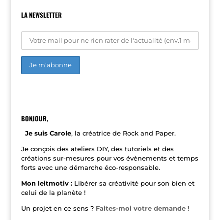
LA NEWSLETTER
A
l
t
e
r
n
BONJOUR,
a
t
Je suis Carole
, la créatrice de Rock and Paper.
i
v
Je conçois des ateliers DIY, des tutoriels et des
e
créations sur-mesures pour vos évènements et temps
:
forts avec une démarche éco-responsable.
Mon leitmotiv :
Libérer sa créativité pour son bien et
celui de la planète !
Un projet en ce sens ?
Faites-moi votre demande !