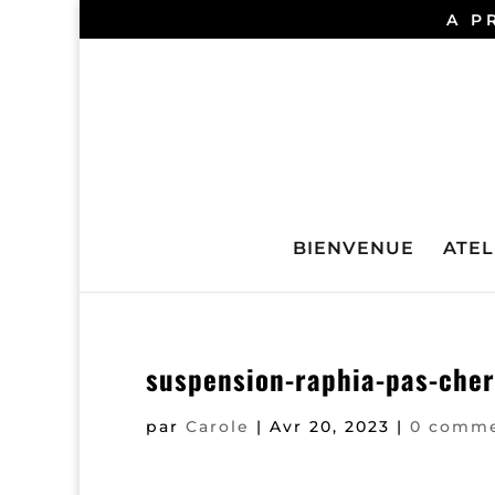
A P
BIENVENUE
ATELI
suspension-raphia-pas-cher
par
Carole
|
Avr 20, 2023
|
0 comme