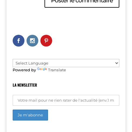
A
l
t
e
r
n
a
t
i
v
e
Powered by
Translate
:
LA NEWSLETTER
A
l