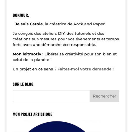
t
e
r
n
BONJOUR,
a
t
Je suis Carole
, la créatrice de Rock and Paper.
i
v
Je conçois des ateliers DIY, des tutoriels et des
e
créations sur-mesures pour vos évènements et temps
:
forts avec une démarche éco-responsable.
Mon leitmotiv :
Libérer sa créativité pour son bien et
celui de la planète !
Un projet en ce sens ?
Faites-moi votre demande !
SUR LE BLOG
MON PROJET ARTISTIQUE