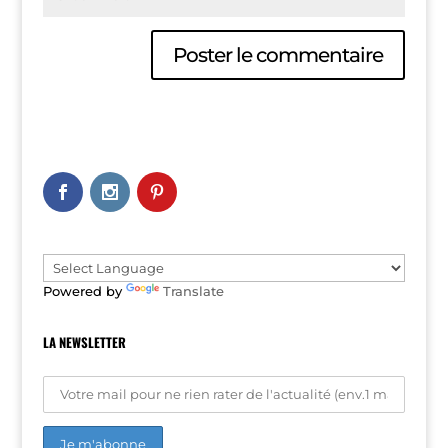
A
l
t
e
r
n
a
t
i
v
e
Powered by
Translate
:
LA NEWSLETTER