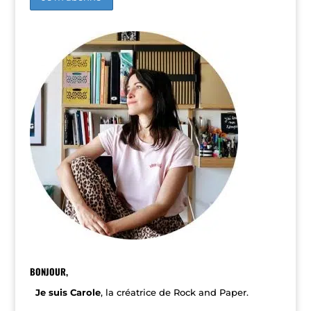
A
l
t
e
r
n
a
t
i
v
e
:
BONJOUR,
Je suis Carole
, la créatrice de Rock and Paper.