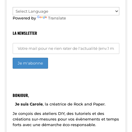
i
v
e
Powered by
Translate
:
LA NEWSLETTER
A
l
t
e
r
n
BONJOUR,
a
t
Je suis Carole
, la créatrice de Rock and Paper.
i
v
Je conçois des ateliers DIY, des tutoriels et des
e
créations sur-mesures pour vos évènements et temps
:
forts avec une démarche éco-responsable.