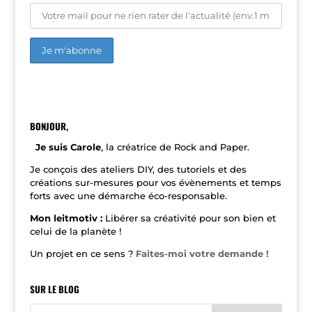
A
l
t
e
r
n
BONJOUR,
a
t
Je suis Carole
, la créatrice de Rock and Paper.
i
v
Je conçois des ateliers DIY, des tutoriels et des
e
créations sur-mesures pour vos évènements et temps
:
forts avec une démarche éco-responsable.
Mon leitmotiv :
Libérer sa créativité pour son bien et
celui de la planète !
Un projet en ce sens ?
Faites-moi votre demande !
SUR LE BLOG