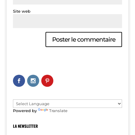
Site web
A
l
t
e
r
n
a
t
i
v
e
Powered by
Translate
:
LA NEWSLETTER