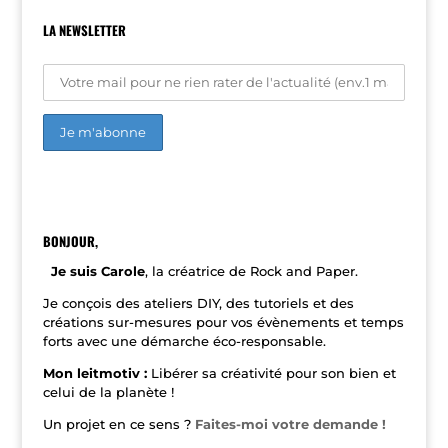
LA NEWSLETTER
A
l
t
e
r
n
BONJOUR,
a
t
Je suis Carole
, la créatrice de Rock and Paper.
i
v
Je conçois des ateliers DIY, des tutoriels et des
e
créations sur-mesures pour vos évènements et temps
:
forts avec une démarche éco-responsable.
Mon leitmotiv :
Libérer sa créativité pour son bien et
celui de la planète !
Un projet en ce sens ?
Faites-moi votre demande !