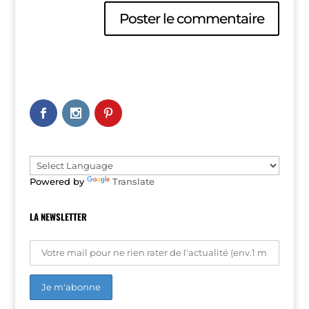
A
l
t
e
r
n
a
t
i
v
e
Powered by
Translate
:
LA NEWSLETTER
A