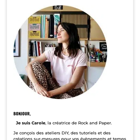
l
t
e
r
n
a
t
i
v
e
:
BONJOUR,
Je suis Carole
, la créatrice de Rock and Paper.
Je conçois des ateliers DIY, des tutoriels et des
créations sur-mesures pour vos évènements et temps