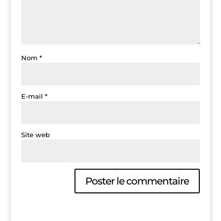
Nom
*
E-mail
*
Site web
A
l
t