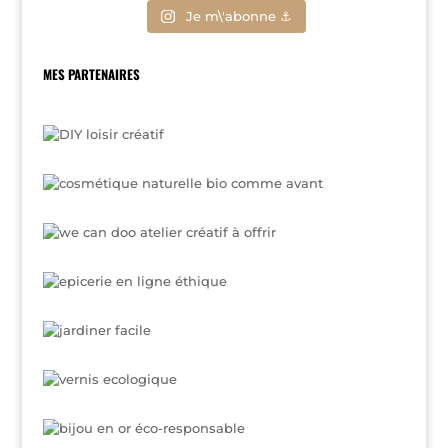
Je m\'abonne ⚓
MES PARTENAIRES