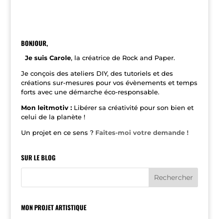
A
l
t
e
r
n
BONJOUR,
a
t
Je suis Carole
, la créatrice de Rock and Paper.
i
v
Je conçois des ateliers DIY, des tutoriels et des
e
créations sur-mesures pour vos évènements et temps
:
forts avec une démarche éco-responsable.
Mon leitmotiv :
Libérer sa créativité pour son bien et
celui de la planète !
Un projet en ce sens ?
Faites-moi votre demande !
SUR LE BLOG
MON PROJET ARTISTIQUE